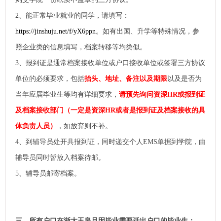
2、能正常毕业就业的同学，请填写：
https://jinshuju.net/f/yX6ppn
。如有出国、升学等特殊情况，参
照企业类的信息填写，档案转移等均类似。
3、报到证是通常档案接收单位或户口接收单位或签署三方协议
单位的必须要求，包括
抬头、地址、备注以及期限
以及是否为
当年应届毕业生等均有详细要求，
请预先询问资深HR或报到证
及档案接收部门（一定是资深HR或者是报到证及档案接收的具
体负责人员）
，如放弃则不补。
4、到辅导员处开具报到证，同时递交个人EMS单据到学院，由
辅导员同时暂放入档案待邮。
5、辅导员邮寄档案。
三、所有户口在浙大玉泉且因毕业需要迁出户口的毕业生：