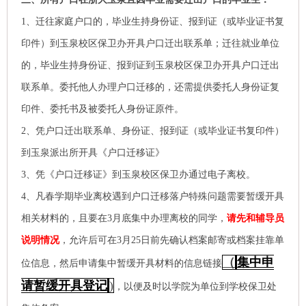
1、
迁往家庭户口的，毕业生持身份证、报到证（或毕业证书复
印件）到玉泉校区保卫办开具户口迁出联系单；迁往就业单位
的，毕业生持身份证、报到证到玉泉校区保卫办开具户口迁出
联系单。委托他人办理户口迁移的，还需提供委托人身份证复
印件、委托书及被委托人身份证原件。
2、凭户口迁出联系单、身份证、报到证（或毕业证书复印件）
到玉泉派出所开具《户口迁移证》
3、凭《户口迁移证》到玉泉校区保卫办通过电子离校。
4、
凡春学期毕业离校遇到户口迁移落户特殊问题需要暂缓开具
相关材料的，且要在3月底集中办理离校的同学，
请先和辅导员
说明情况
，允许后可在3月25日前先确认档案邮寄或档案挂靠单
（
集中申
位信息，然后申请集中暂缓开具材料的信息链接
请暂缓开具登
记
)
，以便及时以学院为单位到学校保卫处