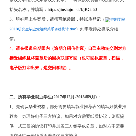
抬头名称，并填写：
https://jinshuju.net/f/jKCd60
3、填好网上备案后，请撰写纸质版，持纸质登记（
控制学院
）到李老师处换取介绍
2018研究生毕业党组织关系转移统计.doc
信。
4、
请在报道单期限内（逾期介绍信作废）自己主动转交到对方
接受组织且将盖章后的回执联邮寄回（
也可
回执盖章，扫描，
电子版打印出来，递交回学院）。
二、所有毕业就业学生(2017年12月-2018年9月)：
1、先确认毕业资格，部分需要填写就业推荐表的填写好就业推
荐表，办理好电子三方协议。如果对方需要纸质协议，则应提
供一式三份的协议打印并加盖三方签字或公章，如对方不需要
则交学院一份纸质不盖章的三方协议。