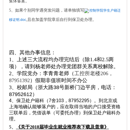
集体备案。
5、如果个别同学遇突发问题，请单独填写
控制学院学生户籍迁
,且在加盖学院章后自行到保卫处办理。
移证明.doc
四、其他办事信息：
1、上述三大流程均办理完结后（除1.4和2.5两
项），请到杨老师处办理党团群关系离校解除。
2、学院党办：李青青老师（
工控所老楼206，
87951392
）假期非值班时间不办公
3、校邮局（浙大路
38
号新桥门边平房，电话：
87952612
）
4
、保卫处户籍科（
7
舍
103
，
87952295
）。到北京或
上海地确认能够落户的，应在取得当地的户口接受资格
三联单后，凭借该单（可委托办理）到保卫处户籍科办
理。
5、
《
关于2018届毕业生就业推荐表下载及盖章
》