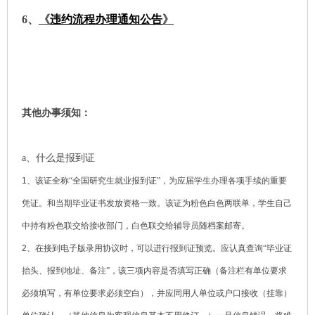
6、
《
违约流程办理通知公告
》
其他办事须知：
a、什么是报到证
1
、该证全称“全国研究生就业报到证”，为应届学生办理各项手续的重要
凭证。和当期毕业证书发放资格一致。该证为粉色白色两联单，学生自己
中持有粉色联交给接收部门，白色联交给辅导员随档案邮寄。
2
、在接到电子版录用协议时，可以进行报到证预览。应认真查询“毕业证
抬头、报到地址、备注”，该三项内容是否填写正确（备注栏有单位要求
必须填写，有单位要求必须空白），并应同用人单位或户口接收（挂靠）