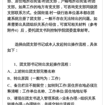
部、居住地所在街道/村团支部，户籍地所在街道/村团
支部。如果工作的地方有党支部，
可咨询党支部同级团
支部联系方式。全国街道
/村一级行政单位基本都在团
建系统注册了团支部，一般不存在
无法转出的问题。如
果需要出具团组织关系介绍信，可填写相关材料（参考
附件
4
）后，委托团支书到
控制学院团委盖章邮寄。
选择由团支部书记或本人发起转出操作流程，具体
如下：
1、
团支部书记转出发起操作流程：
A、
上述转出团支部完整名称
B、
转出原因（一般均为：工作）
C、
备注栏目不能留空；如转到工作/居住所在地
必须注
释清晰
：工作单位名称、工作单位
/居住地
地址等
D、
请现任团支书进入管理系统
->业务办理->组织关系
转接办理->办理转出
，并提交转出流程后。