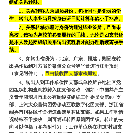
组织关系转移。
1、
关系转移人为团员身份，包括同时是党员的学
生。
转出人毕业当月按身份证日期计算年龄小于28岁。
2、
关系转移办理时身份为通过毕业答辩，且尚未
离校，该项为离校前必要履行的手续，无论是团支书还
是本人发起团组织关系转出流程后才能办理后续离校手
续。
3、
如转出省份为：北京、广东、福建，则应在转
出操作后到对方省份微信公众号等平台进行注册报到
（参见附件1），
且由接收团支部审核通过
。
4、
转出人到工作单位团支部或单位
所在地社区党
团组织机构
查询拟转入团支部名称，例如：中国共产主
义青年团深圳市非公有制经济组织工作委员会第
001支
部、上汽大众营销团委移动互联数字化团支部、浙江省
绍兴市柯桥区华舍街道西蜀阜村团支部。
如果工作地情
况特殊不予接收，则可尝试转回原籍团组织。
转出的去
向可以包括（参考附件
3
）：工作单位所在街道
/村团支