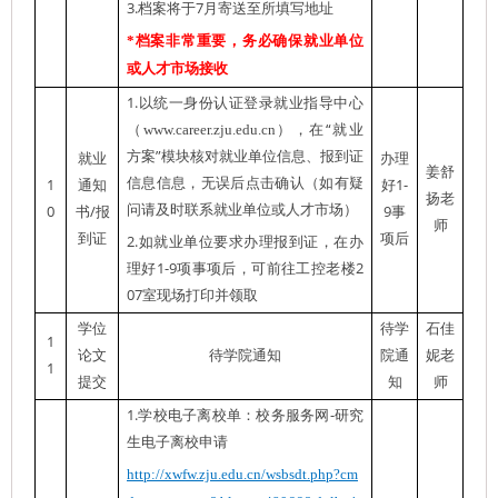
3.
7
档案将于
月寄送至所填写地址
*
档案非常重要，务必确保就业单位
或人才市场接收
1.
以统一身份认证登录就业指导中心
“
（
www.career.zju.edu.cn
），在
就业
”
方案
模块核对
就业单位信息、报到证
就业
办理
姜舒
1
信息信息，
无误后点击确认（如有疑
1-
通知
好
扬老
0
/
问请及时联
系就业单位或人才市场）
9
书
报
事
师
到证
项后
2.
如就业单位要求办理报到证，在办
1-9
2
理好
项事项后，可前往工控老楼
07
室现场打印并领取
学位
待学
石佳
1
论文
待学院通知
院通
妮老
1
提交
知
师
1.
-
学校电子离校单：校务服务网
研究
生电子离校申请
http://xwfw.zju.edu.cn/wsbsdt.php?cm