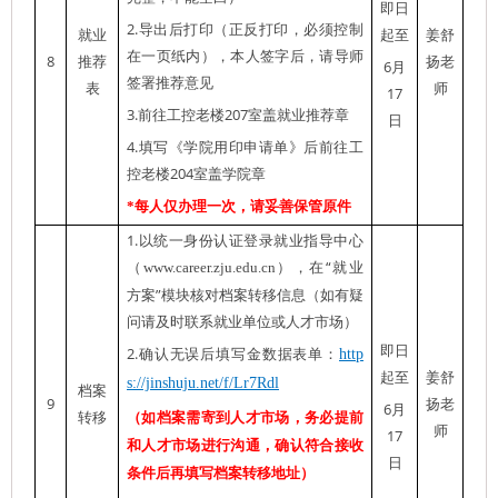
即日
2.
导出后打印（正反打印，必须控制
就业
起
至
姜舒
在一页纸内），本人签字后，请导师
8
推荐
扬老
6
月
签署推荐意见
表
师
17
3.
207
前往工控老楼
室盖就业推荐章
日
4.
填写《学院用印申请单》后前往工
204
控老楼
室盖学院章
*
每人仅办理一次，请妥善保管原件
1.
以统一身份认证登录就业指导中心
“
（
www.career.zju.edu.cn
），在
就业
”
方案
模块核对档案转移信息
（如有疑
问请及时联系就业单位或人才市场）
即日
2.
确认无误后填写金数据表单：
http
起
至
姜舒
s://jinshuju.net/f/Lr7Rdl
档案
9
扬老
6
月
转移
（如档案需寄到人才市场，
务必提前
师
17
和人才市场进行沟通，确认符合接收
日
条件后
再填写档案转移地址）