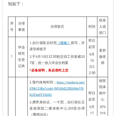
知如下：
联系
序
办理
办理形式
时间
人或
号
事项
部门
即日
1.
自行领取后对照
《
模板
》
填写，并
起
至
毕业
请导师签字
姜舒
研究
6
月
1
2.
6
10
20
于
月
日
12:00
前交回工控老楼
扬老
生登
10
7
室，统一放入毕业生档案
师
记表
日
1
*
必备材料，务必准时上交
2:00
校医
：
1.
预约体检时间
https://jinshuju.net/
院体
f/NkCGRp?code=0016lrll2J8Ji94uVN
即日
检中
kl2Osi0T16lrlG
起
至
心
2.
携带身份证、一寸照，自行前往玉
6
879
月
203
泉校医院二楼体检中心
室办理
17
516
50
（费用
元）