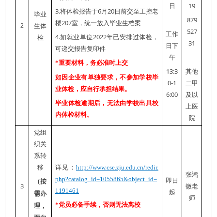
19
日
3.
6
20
将体检报告于
月
日前交至工控老
毕业
879
207
楼
室，统一放入毕业生档案
2
生体
527
工作
4.
2022
如就业单位
年已安排过体检，
检
31
日下
可递交报告复印件
午
*
重要材料，务必准时上交
13:3
其他
如因企业有单独要求，不参加学校毕
0-1
二甲
业体检，应自行承担结果。
6:00
及以
毕业体检逾期后，无法由学校出具校
上医
内体检材料。
院
党组
织关
系转
移
详见：
http://www.cse.zju.edu.cn/redir.
张鸿
php?catalog_id=1055865&object_id=
即日
（按
3
微老
1191461
起
需办
师
*党员
必备手续，否则无法离校
理，