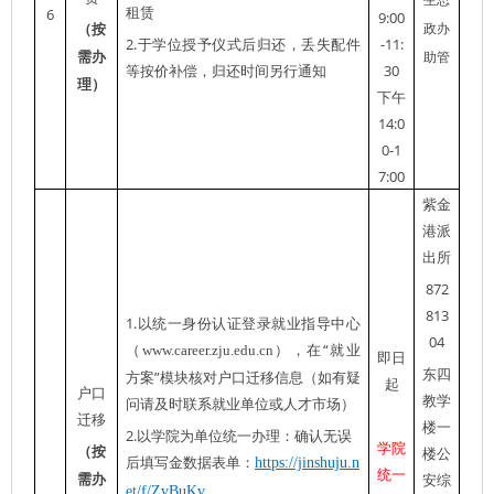
生思
6
租赁
9:00
（按
政办
2.
-11:
于学位授予仪式后归还，丢失配件
需办
助管
30
等按价补偿，归还时间另行通知
理）
下午
14:0
0-1
7:00
紫金
港派
出所
872
813
1.
以统一身份认证登录就业指导中心
04
“
（
www.career.zju.edu.cn
），在
就业
即日
东四
”
方案
模块核对户口迁移信息
（如有疑
起
户口
教学
问请及时联系就业单位或人才市场）
迁移
楼一
2.
以学院为单位统一办理：确认无误
学院
（按
楼公
后填写金数据表单：
https://jinshuju.n
统一
需办
安综
et/f/ZvBuKv