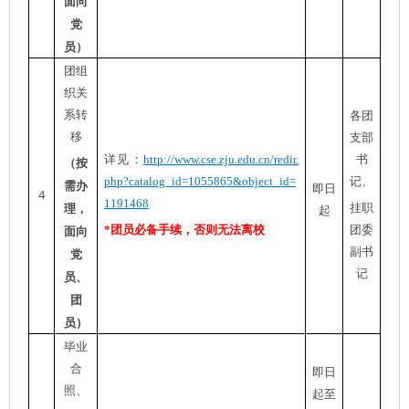
面向
党
员）
团组
织关
系转
各团
移
支部
详见：
http://www.cse.zju.edu.cn/redir.
书
（按
php?catalog_id=1055865&object_id=
记、
需办
即日
4
1191468
挂职
理，
起
*团员
必备手续，否则无法离校
团委
面向
副书
党
记
员、
团
员）
毕业
合
即日
照、
起至