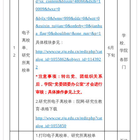
d=sx_content&blsxm=48066&dxlb=1
0009&
fwxz=0
&bjlx=0
&fwms=999&sldz=0&fwzt=0
&zuixin_tuijian=0&orderby=0&jianhu
电子
a_flag=0&shoulibm=&one_run=&p=1
学
离校
具体模块参见：
校、
1
6
单、
月
学院
http://www.cse.zju.edu.cn/redir.php?cat
2
研究
下旬
alog_id=1055862&object_id=114392
各部
所离
2
门
校单
*
注意事项：转出党、团组织关系
后，学院
“
党委团委办公室
”
才会进行
审核；具体操作参见上文。
2.
-
研究所电子离校单：院网
研究生教
-
育
表格下载
http://www.cse.zju.edu.cn/redir.php?cat
alog_id=1055850
1.
打印电子离校单、研究所离校单