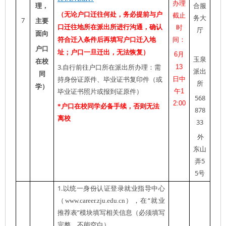
办理
理，
合服
（无论户口迁往何处，务必提前与户
截止
务大
7
主要
口迁往地所在派出所进行沟通，确认
时
厅
面向
符合迁入
条件后再填写户口迁入地
间：
户口
址；户口一旦迁出，无法恢复）
6
月
玉泉
在校
3.
13
自行前往户口所在派出所办理：需
派出
同
日中
持身份证原件、毕业证书复印件（或
所
学）
午
1
毕业证书照
片或报到证原件）
568
2:00
*户口在校同学
必备手续，否则无法
878
离校
33
外
东山
5
弄
5
号
1.
以统一身份认证登录就业指导中心
“
（
www.career.zju.edu.cn
），在
就业
”
推荐表
模块填写相关信息
（必须填写
完整，不能空白）