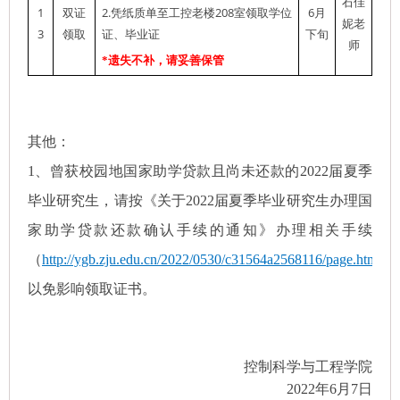
石佳
1
2.
208
6
双证
凭纸质单至工控老楼
室领取学位
月
妮老
3
领取
证、毕业证
下旬
师
*
遗失不补，请妥善保管
其他：
1、曾获校园地国家助学贷款且尚未还款的
2022
届夏季
毕业研究生，请按《关于
2022
届夏季毕业研究生办理国
家助学贷款还款确认手续的通知》办理相关手续
（
http://ygb.zju.edu.cn/2022/0530/c31564a2568116/page.htm
）
以免影响领取证书。
控制科学与工程学院
2022
年
6
月
7
日