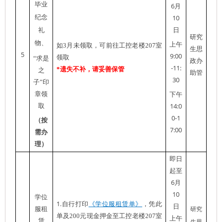
毕业
6月
纪念
10
日
礼
研究
物、
上午
如3月未领取，可前往工控老楼207室
生思
5
9:00
领取
“
求是
政办
-11:
*
遗失不补，请妥善保管
之
助管
30
子
”
印
章
领
下午
14:0
取
0-1
（按
7:00
需办
理）
即日
起至
6月
10
学位
1.
自行打印
《学位服租赁单》
，凭此
日
服租
研究
单及200元现金押金至工控老楼207室
上午
赁