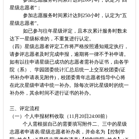
星级志愿者”；
参加志愿服务时间累计达到
250
小时，认定为“五
星级志愿者”。
如已参与往年星级评定，且本次累计服务时数未
达下一星级标准的，不重复进行认定。
（四）星级志愿者评定工作将严格按照通知规定执行，
请参评志愿者及时完成申报，逾期将一律不予补申请。
如有以往申请星级已成功的志愿者需补办证书，由各学
院（系）、学园团委统计汇总后统一上交至校团委
(
证
书补办申请表见附件
)
，校团委青年志愿者指导中心将
在此次星级申请中统一补办。除每次评比星级时的统一
补办外，其余时间不进行证书的补办。
三、评定流程
（一）个人申报材料收取（
11
月
20
日
24:00
前）
个人需根据自己的需要填写附件二、三中的星级
志愿者申请表
/
星级志愿者补办表，并命名为【控制学