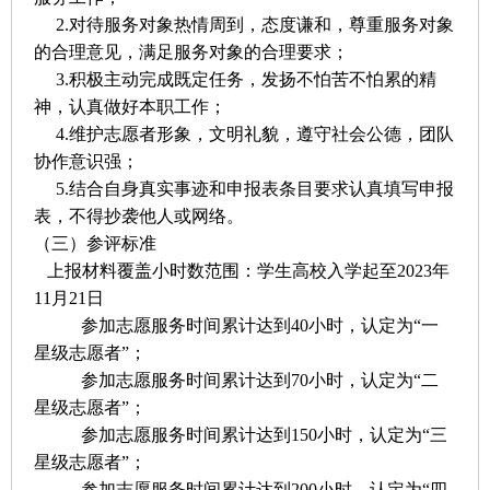
2.
对待服务对象热情周到，态度谦和，尊重服务对象
的合理意见，满足服务对象的合理要求；
3.
积极主动完成既定任务，发扬不怕苦不怕累的精
神，认真做好本职工作；
4.
维护志愿者形象，文明礼貌，遵守社会公德，团队
协作意识强；
5.
结合自身真实事迹和申报表条目要求认真填写申报
表，不得抄袭他人或网络。
（三）参评标准
上报材料覆盖小时数范围：学生高校入学起至
2023
年
11
月
21
日
参加志愿服务时间累计达到
40
小时，认定为“一
星级志愿者”；
参加志愿服务时间累计达到
70
小时，认定为“二
星级志愿者”；
参加志愿服务时间累计达到
150
小时，认定为“三
星级志愿者”；
参加志愿服务时间累计达到
200
小时，认定为“四