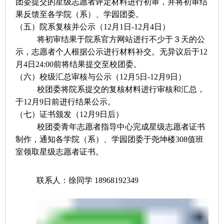
团委提交的星级志愿者评定材料进行初审，并将初审结
果反馈至各学院（系）、学园团委。
（五）院系复核并公示（
12
月
1
日
-12
月
4
日）
将初审结果于院系官方网站进行不少于３天的公
示，志愿者个人根据公示进行材料补交。无异议后于
12
月
4
日
24:00
前将结果提交至校团委。
（六）校级汇总审核与公示（
12
月
5
日
-12
月
9
日）
校团委将院系提交的复核材料进行审核和汇总，
于
12
月
9
日前进行结果公示。
（七）证书颁发（
12
月
9
日后）
校团委青年志愿者指导中心完成星级志愿者证书
制作，通知各学院（系）、学园团委于尧坤楼
308
值班
室领取星级志愿者证书。
联系人：徐同学
18968192349