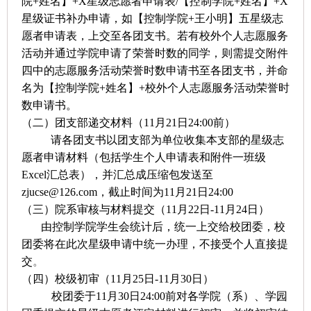
院
+
姓名】
+X
星级志愿者申请表
/
【控制学院
+
姓名】
+X
星级证书补办申请，如【控制学院
+
王小明】五星级志
愿者申请表，上交至各团支书。若有校外个人志愿服务
活动并通过学院申请了荣誉时数的同学，则需提交附件
四中的志愿服务活动荣誉时数申请书至各团支书，并命
名为【控制学院
+
姓名】
+
校外个人志愿服务活动荣誉时
数申请书。
（二）团支部递交材料（
11
月
21
日
24:00
前）
请各团支书以团支部为单位收集本支部的星级志
愿者申请材料（包括学生个人申请表和附件一班级
Excel
汇总表），并汇总成压缩包发送至
zjucse@126.com
，截止时间为
11
月
21
日
24:00
（三）院系审核与材料提交（
11
月
22
日
-11
月
24
日）
由控制学院学生会统计后，统一上交给校团委，校
团委将在此次星级申请中统一办理，不接受个人直接提
交
。
（四）校级初审（
11
月
25
日
-11
月
30
日）
校团委于
11
月
30
日
24:00
前对各学院（系）、学园