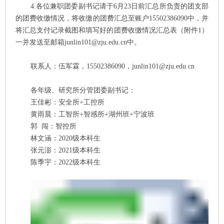
4.各位兼职团委副书记请于
6
月
23
日前汇总所负责的团支部
的团费收缴情况，将收缴的团费汇总至账户
15502386090
中，并
将汇总支付记录截图和填写好的团费收缴情况汇总表（附件
1）
一并发送至邮箱
junlin101
@zju.edu.cn中。
联系人：
伍军霖
，
15502386090
，
junlin101
@zju.edu.cn
各年级、研究所分管团委副书记：
王佳彬：安全所
+工控所
黄雨晨：工智所
+智感所+湖州班+宁波班
郭
闯：智控所
林文涵：
2020级本科生
张元澎：
2021级本科生
陈季宇：
2022级本科生