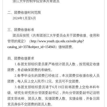
浙江大学控制学院全体共青团员
二、团费收缴时间范围
202
4
年
1
月至
6
月
三、团费收缴标准
团员应按照《共青团浙江大学委员会关于团费收缴、使用和
管理的规定》（
http://www.youth.zju.edu.cn/redir.php?
catalog_id=337&object_id=154943
）缴纳团费。
四、团费收缴要求
1.各团支部组织委员要严格统计团员人数，按照规定收缴
团费，务必确保团费的准确性。
2.
春季毕业生的团费已经收过，本次团费仅收缴在校人员
团费，每人应上交人民币
1.2元。
党员可不交团费。
3.各团支部组织委员请于
6
月
19
日前将团费上交给本科年
级、研究生研究所分管团委副书记，并向分管团委副书记说明
团支部名称、团员人数、实缴团费人数、实缴金额，并备注因
党员身份不交团费的团员人数。