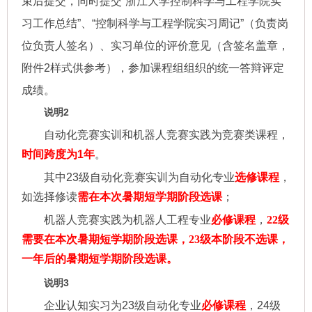
束后提交，同时提交“浙江大学控制科学与工程学院实
习工作总结”、“控制科学与工程学院实习周记”（负责岗
位负责人签名）、实习单位的评价意见（含签名盖章，
附件2样式供参考），参加课程组组织的统一答辩评定
成绩。
说明2
自动化竞赛实训和机器人竞赛实践为竞赛类课程，
时间跨度为1年
。
其中23级自动化竞赛实训为自动化专业
选修课程
，
如选择修读
需在本次暑期短学期阶段选课
；
机器人竞赛实践为机器人工程专业
必修课程
，
22级
需要在
本次暑期短学期阶段
选课，
23级本
阶段不选课，
一年后的
暑期短学期阶段
选课
。
说明3
企业认知实习为23级自动化专业
必修课程
，24级