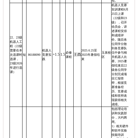
知。
机器人竞赛
实训课程6月
25日上课
（22级和23
级），召开
动员会，讲
述课程安排
和成绩评
22、23级
价。随后各
机器人工
位同学分散
程（22级
到各竞赛队
需要在本
机器人
2025.6.25至
必修
玉泉校
伍中参与相
+1.5
1.5
王酉
次选课时
短
86188090
竞赛实
2025年暑假结
课程
区
关机器人比
选课，
践
束
赛。2025暑
23级2026
假结束后22
年进行选
级各位同学
课）
分别完成项
目汇报答
辩，根据竞
赛准备经
历、竞赛成
绩和答辩表
现获得相关
成绩。
包括理论培
训和实践部
分，大约两
周。
1）相关硬件
和软件实验
技能培训