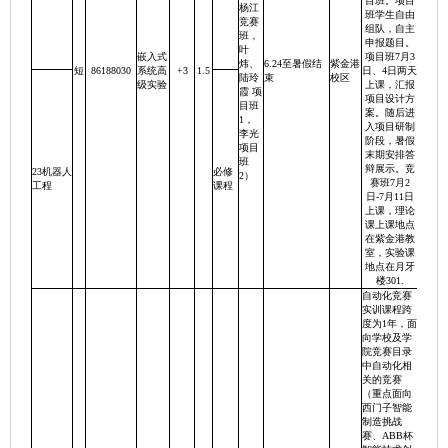
目班。项目
杨江
班学生自由
竞赛
组队，自主
班，
申报题目。
叶
嵌入式
项目班7月3
炜、
6.24至暑假结
紫金港
短
86188030
系统高
+3
1.5
日、4日两天
陆玲
束
校区
级实验
上课，汇报
霞 项
项目设计方
目班
案。随后进
1，
入项目研制
李光
阶段，暑假
项目
末期安排答
班
辩展示。竞
23机器人
必修
2）
赛班7月2
工程
课程
日-7月11日
上课，理论
课上课地点
在紫金港教
室，实验课
地点在月牙
楼301.
自动化竞赛
实训课程跨
度为1年，面
向学校及学
院竞赛目录
中自动化相
关的竞赛
（重点面向
西门子智能
制造挑战
赛、ABB杯