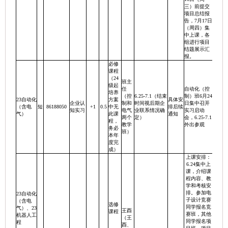
三）前提交
项目总结报
告，7月17日
（周四）集
中上课，各
组进行项目
结题展示汇
报。
必修
课程
（24
班主
级起
任
自动化（控
培养
（控
6.25-7.1（结束
制）班6月24
23自动化
方案
具体安
企业认
制和
时间视后期企
日集中召开
（含电
短
86188050
+1
0.5
中无
排后续
知实习
电气
业联系情况确
实习启动
气）
此课
通知
两个
定）
会，6.25-7.1
程，
教学
外出参观
务必
班）
本年
度完
成）
上课安排：
6.24集中上
课，介绍课
程内容、教
学和考核安
排。参加电
23自动化
子设计竞赛
（含电
选修
同学报名竞
气）、23
王酉
课程
赛班，其他
机器人工
（王
同学报名项
程
酉、