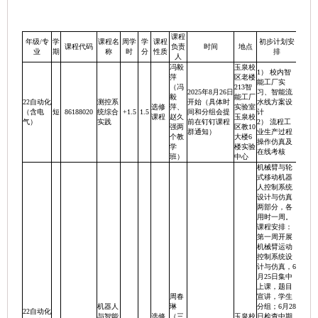
课程
年级/专
学
课程名
周学
学
课程
初步计划安
课程代码
负责
时间
地点
业
期
称
时
分
性质
排
人
冯毅
玉泉校
1） 校内智
萍
区老楼
能工厂实
（冯
213智
2025年8月26日
习、智能流
毅
能工厂
22自动化
测控系
开始（具体时
水线方案设
选修
萍、
实验室
（含电
短
86188020
统综合
+1.5
1.5
间和分组会提
计
课程
赵久
玉泉校
气）
实践
前在钉钉课程
2） 流程工
强两
区教10
群通知）
业生产过程
个教
大楼6
操作仿真及
学
楼实验
在线考核
班）
中心
机械臂与轮
式移动机器
人控制系统
设计与仿真
两部分，各
用时一周。
课程安排：
第一周开展
机械臂运动
控制系统设
计与仿真，6
月25日集中
上课，题目
周春
宣讲，学生
机器人
琳
分组；6月28
22自动化
与智能
选修
（三
玉泉校
日检查中期