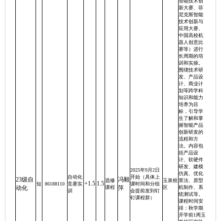
智能技术创
新大赛、菲
尼克斯智能
技术创新与
应用大赛、
中国高校机
器人创意比
赛等）进行
长周期的培
训和实操。
围绕技术研
发、产品设
计、商业计
划等跨学科
知识和能力
培养为目
标，引导学
生了解和掌
握智能产品
创新研发的
流程和方
法。内容包
括产品设
计、软硬件
研发、建模
2025年9月2日
仿真、优化
自动化
开始（具体上
23级自
冯毅
选修
玉泉校
算法、原型
+1.5
1.5
短
86188110
竞赛实
课时间和分组
动化
课程
萍
区
机制作、系
训
会提前发到钉
统测试等。
钉课程群）
课程时间安
排：秋学期
开学前1周玉