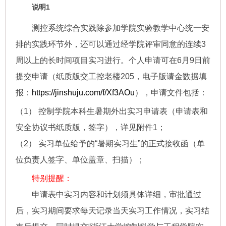
说明1
测控系统综合实践除参加学院实验教学中心统一安
排的实践环节外，还可以通过经学院评审同意的连续
3
周以上的长时间项目实习进行。个人申请可在
6
月
9
日前
提交申请
（纸质版交工控老楼205，电子版请金数据填
报：
https://jinshuju.com/f/Xf3AOu
），申请文件包括：
（
1
） 控制学院本科生暑期外出实习申请表（申请表和
安全协议书纸质版，签字），详见附件1；
（
2
） 实习单位给予的“暑期实习生”的正式接收函（单
位负责人签字、单位盖章、扫描）；
特别提醒：
申请表中实习内容和计划须具体详细，审批通过
后，实习期间要求每天记录当天实习工作情况，实习结