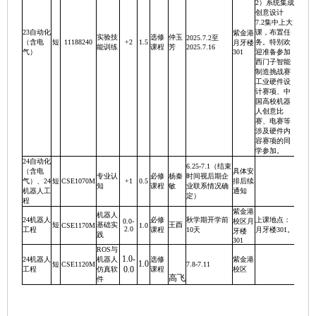
2）系统集成
创意设计
7.2集中上大
23自动化
课，布置任
紫金港
实验技
选修
仲玉
2025.7.2至
（含电
短
11188240
+2
1.5
务。特别欢
月牙楼
能训练
课程
芳
2025.7.16
气）
301
迎准备参加
西门子智能
制造挑战赛
工业硬件设
计赛项、中
国高校机器
人创意比
赛、电赛等
涉及硬件内
容赛项的同
学参加。
24自动化
6.25-7.1（结束
（含电
具体安
专业认
必修
杨秦
时间视后期企
气）、24
短
CSE1070M
+1
0.5
排后续
知
课程
敏
业联系情况确
机器人工
通知
定）
程
紫金港
机器人
24机器人
必修
秋学期开学前
上课地点：
0.0-
校区月
短
基础实
王酉
CSE1170M
1.0
2.0
工程
课程
10天
月牙楼301。
牙楼
践
301
ROS与
1.0-
24机器人
机器人
选修
紫金港
1.0
短
CSE1120M
7.8-7.11
0.0
工程
仿真软
课程
校区
高飞
件