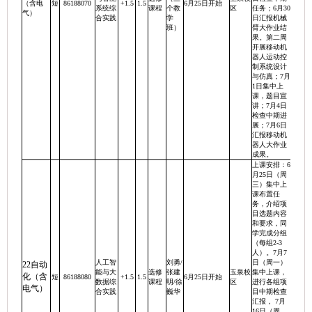
（含电
短
86188070
+1.5
1.5
6月25日开始
系统综
课程
个教
区
任务；6月30
气）
合实践
学
日汇报机械
班）
臂大作业结
果。第二周
开展移动机
器人运动控
制系统设计
与仿真；7月
1日集中上
课，题目宣
讲；7月4日
检查中期进
展；7月6日
汇报移动机
器人大作业
成果。
上课安排：6
月25日（周
三）集中上
课布置任
务，介绍项
目选题内容
和要求，同
学完成分组
（每组2-3
人）。7月7
人工智
刘勇/
日（周一）
22自动
能与大
选修
张建
玉泉校
集中上课，
化（含
短
86188080
+1.5
1.5
6月25日开始
数据综
课程
明/徐
区
进行各组项
电气）
合实践
巍华
目中期检查
汇报， 7月
16日（周