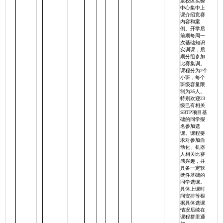
泉校区实验
中心集中上
课介绍竞赛
内容和案
例。开学后
前期每周一
次基础知识
实训课，后
期分组参加
比赛集训。
课程分为2个
小班，每个
班级容量限
制为35人。
特别欢迎23
级已有相关
SRTP项目基
础的同学报
名参加选
课。课程要
求对参加自
动化、机器
人相关比赛
感兴趣，并
具备一定软
硬件基础的
同学选课。
具体上课时
间安排等根
据具体选课
情况后续在
课程群里通